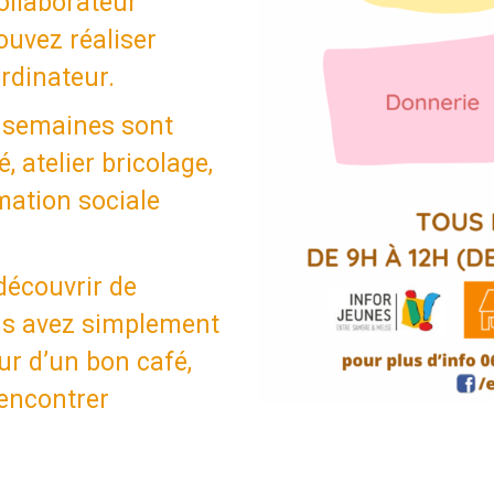
ollaborateur
ouvez réaliser
rdinateur.
s semaines sont
 atelier bricolage,
mation sociale
 découvrir de
us avez simplement
ur d’un bon café,
rencontrer