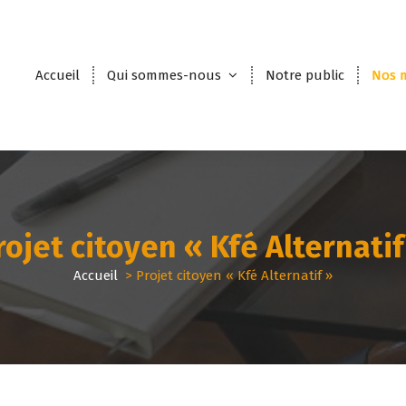
Accueil
Qui sommes-nous
Notre public
Nos m
rojet citoyen « Kfé Alternatif
Accueil
>
Projet citoyen « Kfé Alternatif »