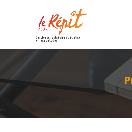
Service ambulatoire spécialisé
en assuétudes
P