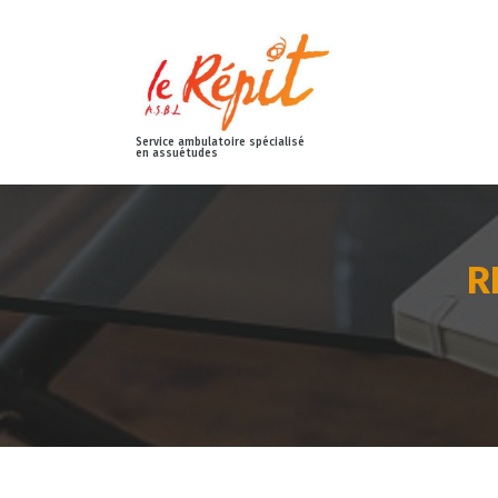
Service ambulatoire spécialisé
en assuétudes
R