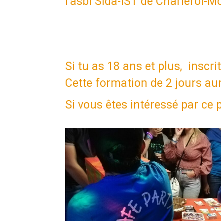
l’asbl Sida-IST de Charleroi-M
Si tu as 18 ans et plus, insc
Cette formation de 2 jours au
Si vous êtes intéressé par ce p