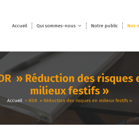
Accueil
Qui sommes-nous
Notre public
Nos m
DR » Réduction des risques 
milieux festifs »
Accueil
>
RDR » Réduction des risques en milieux festifs »